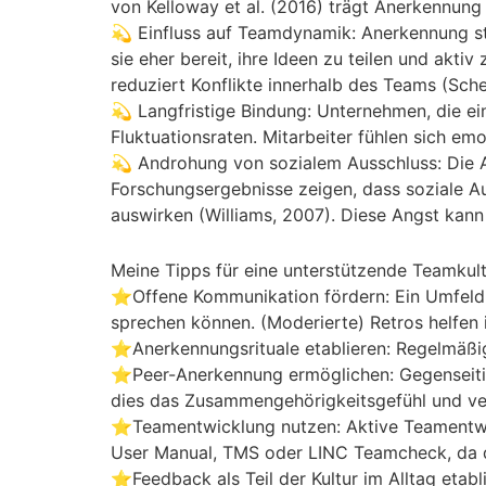
von Kelloway et al. (2016) trägt Anerkennung
💫 Einfluss auf Teamdynamik: Anerkennung stä
sie eher bereit, ihre Ideen zu teilen und ak
reduziert Konflikte innerhalb des Teams (Sche
💫 Langfristige Bindung: Unternehmen, die ei
Fluktuationsraten. Mitarbeiter fühlen sich e
💫 Androhung von sozialem Ausschluss: Die A
Forschungsergebnisse zeigen, dass soziale Au
auswirken (Williams, 2007). Diese Angst kann
Meine Tipps für eine unterstützende Teamkult
⭐Offene Kommunikation fördern: Ein Umfeld s
sprechen können. (Moderierte) Retros helfen
⭐Anerkennungsrituale etablieren: Regelmäßi
⭐Peer-Anerkennung ermöglichen: Gegenseitig
dies das Zusammengehörigkeitsgefühl und ver
⭐Teamentwicklung nutzen: Aktive Teamentwic
User Manual, TMS oder LINC Teamcheck, da di
⭐Feedback als Teil der Kultur im Alltag etabl