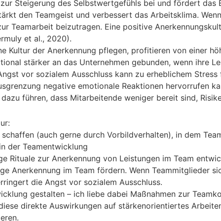
 zur Steigerung des Selbstwertgefühls bei und fördert das
rkt den Teamgeist und verbessert das Arbeitsklima. Wenn M
tiv zur Teamarbeit beizutragen. Eine positive Anerkennungsk
rmuly et al., 2020).
ne Kultur der Anerkennung pflegen, profitieren von einer h
motional stärker an das Unternehmen gebunden, wenn ihre Le
ngst vor sozialem Ausschluss kann zu erheblichem Stress f
sgrenzung negative emotionale Reaktionen hervorrufen kann
 dazu führen, dass Mitarbeitende weniger bereit sind, Risi
ur:
chaffen (auch gerne durch Vorbildverhalten), in dem Team
 in der Teamentwicklung
ge Rituale zur Anerkennung von Leistungen im Team entwic
e Anerkennung im Team fördern. Wenn Teammitglieder sich
ringert die Angst vor sozialem Ausschluss.
klung gestalten – ich liebe dabei Maßnahmen zur Teamkog
ese direkte Auswirkungen auf stärkenorientiertes Arbeiten
ieren.