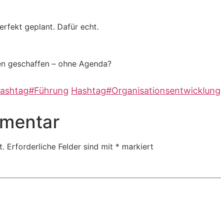
erfekt geplant. Dafür echt.
en geschaffen – ohne Agenda?
ashtag
#
Führung
Hashtag
#
Organisationsentwicklung
mmentar
t.
Erforderliche Felder sind mit
*
markiert