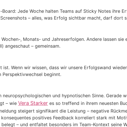
o-Board: Jede Woche halten Teams auf Sticky Notes ihre Erf
, Screenshots – alles, was Erfolg sichtbar macht, darf dort s
ochen-, Monats- und Jahreserfolgen. Andere lassen sie einf
l) angeschaut – gemeinsam.
rt ist. Wenn wir wissen, dass wir unsere Erfolgswand wieder
 Perspektivwechsel beginnt.
n neuropsychologischen und hypnotischen Sinne. Gerade wen
Vera Starker
egt – wie
es so treffend in ihrem neuesten Bu
meldung steigert signifikant die Leistung – negative Rück
konsequentes positives Feedback korreliert stark mit Moti
gut belegt – und entfaltet besonders im Team-Kontext seine 