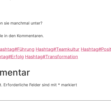
en sie manchmal unter?
ale in den Kommentaren.
ashtag
#
Führung
Hashtag
#
Teamkultur
Hashtag
#
Posi
htag
#
Erfolg
Hashtag
#
Transformation
mmentar
t.
Erforderliche Felder sind mit
*
markiert